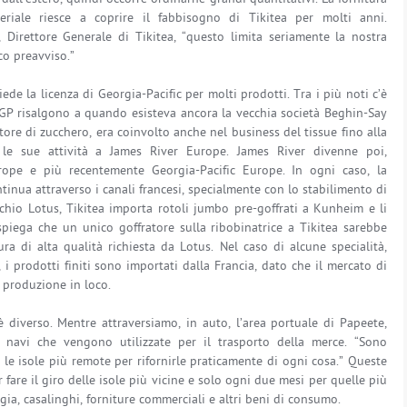
eriale riesce a coprire il fabbisogno di Tikitea per molti anni.
, Direttore Generale di Tikitea, “questo limita seriamente la nostra
co preavviso.”
iede la licenza di Georgia-Pacific per molti prodotti. Tra i più noti c’è
 e GP risalgono a quando esisteva ancora la vecchia società Beghin-Say
ore di zucchero, era coinvolto anche nel business del tissue fino alla
le sue attività a James River Europe. James River divenne poi,
rope e più recentemente Georgia-Pacific Europe. In ogni caso, la
tinua attraverso i canali francesi, specialmente con lo stabilimento di
chio Lotus, Tikitea importa rotoli jumbo pre-goffrati a Kunheim e li
 spiega che un unico goffratore sulla ribobinatrice a Tikitea sarebbe
ra di alta qualità richiesta da Lotus. Nel caso di alcune specialità,
 i prodotti finiti sono importati dalla Francia, dato che il mercato di
a produzione in loco.
 diverso. Mentre attraversiamo, in auto, l’area portuale di Papeete,
i navi che vengono utilizzate per il trasporto della merce. “Sono
e isole più remote per rifornirle praticamente di ogni cosa.” Queste
are il giro delle isole più vicine e solo ogni due mesi per quelle più
gia, casalinghi, forniture commerciali e altri beni di consumo.