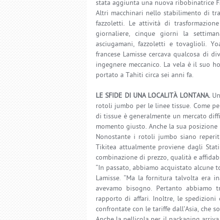
stata aggiunta una nuova ribobinatrice F
Altri macchinari nello stabilimento di 
fazzoletti. Le attività di trasformazi
giornaliere, cinque giorni la settima
asciugamani, fazzoletti e tovaglioli. Y
francese Lamisse cercava qualcosa di di
ingegnere meccanico. La vela è il suo ho
portato a Tahiti circa sei anni fa.
LE SFIDE DI UNA LOCALITÀ LONTANA.
Un
rotoli jumbo per le linee tissue. Come pe
di tissue è generalmente un mercato diff
momento giusto. Anche la sua posizione 
Nonostante i rotoli jumbo siano reperiti
Tikitea attualmente proviene dagli Stati
combinazione di prezzo, qualità e affidabi
“In passato, abbiamo acquistato alcune to
Lamisse. “Ma la fornitura talvolta era i
avevamo bisogno. Pertanto abbiamo tr
rapporto di affari. Inoltre, le spedizio
confrontate con le tariffe dall’Asia, che s
Anche la pellicola per il packaging arriva