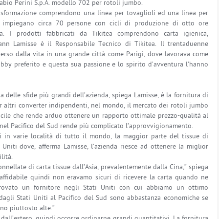
abio Perini S.p.A. modello 702 per rotoli jumbo.
trasformazione comprendono una linea per tovaglioli ed una linea per
one impiegano circa 70 persone con cicli di produzione di otto ore
na. I prodotti fabbricati da Tikitea comprendono carta igienica,
oann Lamisse è il Responsabile Tecnico di Tikitea. Il trentaduenne
verso dalla vita in una grande città come Parigi, dove lavorava come
bby preferito e questa sua passione e lo spirito d’avventura l’hanno
a delle sfide più grandi dell’azienda, spiega Lamisse, è la fornitura di
r altri converter indipendenti, nel mondo, il mercato dei rotoli jumbo
icile che rende arduo ottenere un rapporto ottimale prezzo-qualità al
nel Pacifico del Sud rende più complicato l’approvvigionamento.
 in varie località di tutto il mondo, la maggior parte del tissue di
 Uniti dove, afferma Lamisse, l’azienda riesce ad ottenere la miglior
lità.
nnellate di carta tissue dall’Asia, prevalentemente dalla Cina,” spiega
naffidabile quindi non eravamo sicuri di ricevere la carta quando ne
ovato un fornitore negli Stati Uniti con cui abbiamo un ottimo
ni dagli Stati Uniti al Pacifico del Sud sono abbastanza economiche se
ono piuttosto alte.”
 dall’estero, quindi occorre ordinarne grandi quantitativi. La fornitura