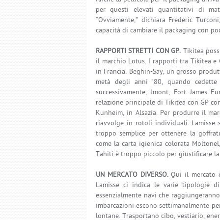
per questi elevati quantitativi di mat
“Ovviamente,” dichiara Frederic Turconi
capacità di cambiare il packaging con po
RAPPORTI STRETTI CON GP.
Tikitea poss
il marchio Lotus. I rapporti tra Tikitea
in Francia. Beghin-Say, un grosso produtt
metà degli anni ’80, quando cedette 
successivamente, Jmont, Fort James Eu
relazione principale di Tikitea con GP con
Kunheim, in Alsazia. Per produrre il mar
riavvolge in rotoli individuali. Lamisse
troppo semplice per ottenere la goffratu
come la carta igienica colorata Moltonel,
Tahiti è troppo piccolo per giustificare l
UN MERCATO DIVERSO.
Qui il mercato è
Lamisse ci indica le varie tipologie d
essenzialmente navi che raggiungeranno l
imbarcazioni escono settimanalmente per f
lontane. Trasportano cibo, vestiario, ener