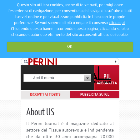
Questo sito utilizza cookies, anche di terze parti, per migliorare
l'esperienza di navigazione, per consentire a chi naviga di usufruire di tutti
i servizi online e per visualizzare pubblicità in linea con le proprie
preferenze. Se vuoi saperne di più o negare il consenso
clicca qui
.
Chiudendo questo banner, scorrendo questa pagina, cliccando su ok o
cliccando qualunque elemento del sito acconsenti all'uso dei cookie.
OK
Apri il menù
ABBONATI A
ISCRIVITI AI TIDBITS
PUBBLICITÀ SU PJL
About US
Il Perini Journal è il magazine dedicato al
settore del Tissue autorevole e indipendente
che da oltre 30 anni accompagna 20.000