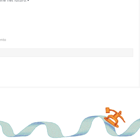
ene nel futuro.•
ento