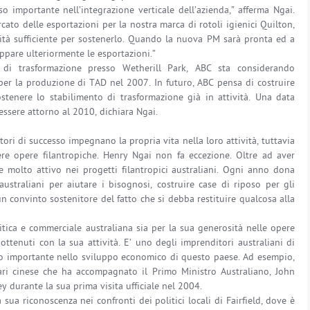
 importante nell’integrazione verticale dell’azienda,” afferma Ngai.
rcato delle esportazioni per la nostra marca di rotoli igienici Quilton,
à sufficiente per sostenerlo. Quando la nuova PM sarà pronta ed a
ppare ulteriormente le esportazioni.”
 di trasformazione presso Wetherill Park, ABC sta considerando
per la produzione di TAD nel 2007. In futuro, ABC pensa di costruire
tenere lo stabilimento di trasformazione già in attività. Una data
ssere attorno al 2010, dichiara Ngai.
ori di successo impegnano la propria vita nella loro attività, tuttavia
re opere filantropiche. Henry Ngai non fa eccezione. Oltre ad aver
e molto attivo nei progetti filantropici australiani. Ogni anno dona
 australiani per aiutare i bisognosi, costruire case di riposo per gli
un convinto sostenitore del fatto che si debba restituire qualcosa alla
itica e commerciale australiana sia per la sua generosità nelle opere
 ottenuti con la sua attività. E’ uno degli imprenditori australiani di
lo importante nello sviluppo economico di questo paese. Ad esempio,
ari cinese che ha accompagnato il Primo Ministro Australiano, John
 durante la sua prima visita ufficiale nel 2004.
sua riconoscenza nei confronti dei politici locali di Fairfield, dove è