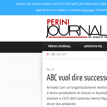
Questo sito utilizza cookies, anche di terze parti, per migliorare l'esper
saperne di più o negare il consenso
clicca qui
. Chiuden
PERINI JOURNAL
ARCHIVIO PJL
|
|
|
IT
EN
ES
PT
PJL-25
ABC vuol dire successo
Avviata con un’organizzazione molto s
il terzo produttore di tissue in Austra
titolare e CEO dell’azienda Henry Nga
dove sta andando.