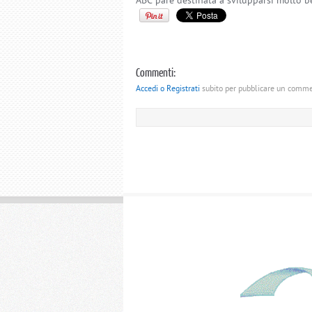
ABC pare destinata a svilupparsi molto b
Commenti:
Accedi o Registrati
subito per pubblicare un comm