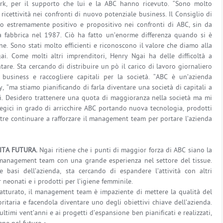
ark, per il supporto che lui e la ABC hanno ricevuto. “Sono molto
ricettività nei confronti di nuovo potenziale business. Il Consiglio di
o estremamente positivo e propositivo nei confronti di ABC, sin da
fabbrica nel 1987. Ciò ha fatto un’enorme differenza quando si è
one. Sono stati molto efficienti e riconoscono il valore che diamo alla
ai. Come molti altri imprenditori, Henry Ngai ha delle difficoltà a
ntare. Sta cercando di distribuire un pò il carico di lavoro giornaliero
 business e raccogliere capitali per la società. “ABC è un’azienda
, “ma stiamo pianificando di farla diventare una società di capitali a
ni. Desidero trattenere una quota di maggioranza nella società ma mi
ategici in grado di arricchire ABC portando nuova tecnologia, prodotti
ltre continuare a rafforzare il management team per portare l’azienda
CITA FUTURA.
Ngai ritiene che i punti di maggior forza di ABC siano la
 management team con una grande esperienza nel settore del tissue.
le basi dell’azienda, sta cercando di espandere l’attività con altri
 neonati e i prodotti per l’igiene femminile.
fatturato, il management team è impaziente di mettere la qualità del
itaria e facendola diventare uno degli obiettivi chiave dell’azienda.
 ultimi vent’anni e ai progetti d’espansione ben pianificati e realizzati,