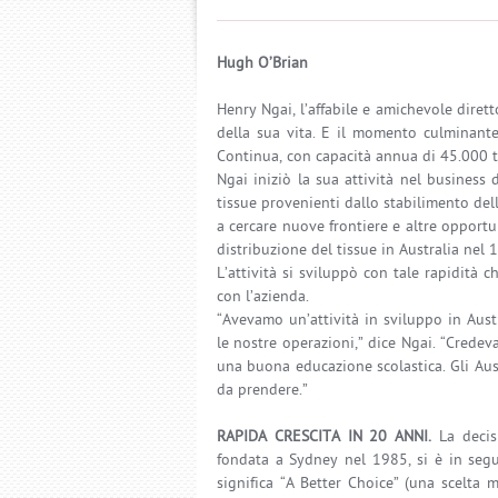
Hugh O’Brian
Henry Ngai, l’affabile e amichevole diret
della sua vita. E il momento culminante
Continua, con capacità annua di 45.000 t
Ngai iniziò la sua attività nel busines
tissue provenienti dallo stabilimento dell
a cercare nuove frontiere e altre opportun
distribuzione del tissue in Australia nel 
L’attività si sviluppò con tale rapidità c
con l’azienda.
“Avevamo un’attività in sviluppo in Aus
le nostre operazioni,” dice Ngai. “Credeva
una buona educazione scolastica. Gli Aust
da prendere.”
RAPIDA CRESCITA IN 20 ANNI.
La decis
fondata a Sydney nel 1985, si è in segu
significa “A Better Choice” (una scelta m