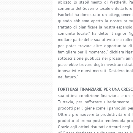
ubicato lo stabilimento di Wetherill P
contento del Governo locale e della loro 
Fairfield ha dimostrato un atteggiament
quando abbiamo aperto la nostra prima 
trattato di pianificare la nostra espansi
comunità locale,” ha detto il signor Ng
mollare parte delle sua attività e a ralle
per poter trovare altre opportunità di
famigliare per il momento,” dichiara Ngay
sottoscrizione pubblica nei prossimi an
piacerebbe trovare degli investitori str
innovativi e nuovi mercati. Desidero ino
nel futuro.”
FORTI BASI FINANZIARIE PER UNA CRES
sua ottima condizione finanziaria e un
Tuttavia, per rafforzare ulteriormente 
prodotti per l’igiene come i pannolini per
Oltre a promuovere la produttività e il 
prodotto al primo posto rendendola prior
Grazie agli ottimi risultati ottenuti negli