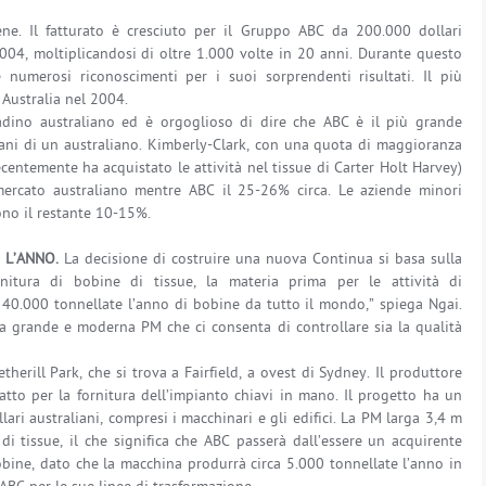
ne. Il fatturato è cresciuto per il Gruppo ABC da 200.000 dollari
004, moltiplicandosi di oltre 1.000 volte in 20 anni. Durante questo
numerosi riconoscimenti per i suoi sorprendenti risultati. Il più
 Australia nel 2004.
adino australiano ed è orgoglioso di dire che ABC è il più grande
mani di un australiano. Kimberly-Clark, con una quota di maggioranza
ecentemente ha acquistato le attività nel tissue di Carter Holt Harvey)
mercato australiano mentre ABC il 25-26% circa. Le aziende minori
ono il restante 10-15%.
 L’ANNO.
La decisione di costruire una nuova Continua si basa sulla
rnitura di bobine di tissue, la materia prima per le attività di
 40.000 tonnellate l’anno di bobine da tutto il mondo,” spiega Ngai.
na grande e moderna PM che ci consenta di controllare sia la qualità
erill Park, che si trova a Fairfield, a ovest di Sydney. Il produttore
tratto per la fornitura dell’impianto chiavi in mano. Il progetto ha un
llari australiani, compresi i macchinari e gli edifici. La PM larga 3,4 m
i tissue, il che significa che ABC passerà dall’essere un acquirente
bobine, dato che la macchina produrrà circa 5.000 tonnellate l’anno in