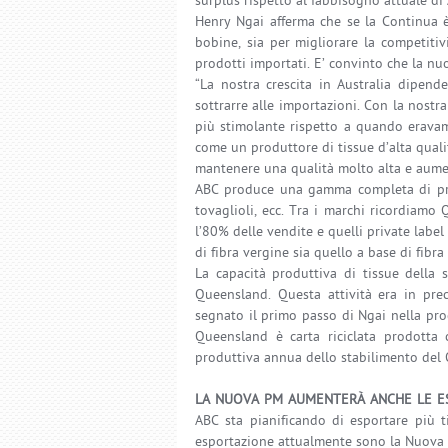
surplus rispetto al fabbisogno attuale di
Henry Ngai afferma che se la Continua è 
bobine, sia per migliorare la competitiv
prodotti importati. E’ convinto che la nuo
“La nostra crescita in Australia dipende
sottrarre alle importazioni. Con la nost
più stimolante rispetto a quando eravamo
come un produttore di tissue d’alta qual
mantenere una qualità molto alta e aume
ABC produce una gamma completa di prodo
tovaglioli, ecc. Tra i marchi ricordiamo
l’80% delle vendite e quelli private label 
di fibra vergine sia quello a base di fibra 
La capacità produttiva di tissue della 
Queensland. Questa attività era in pre
segnato il primo passo di Ngai nella pro
Queensland è carta riciclata prodotta c
produttiva annua dello stabilimento del 
LA NUOVA PM AUMENTERÀ ANCHE LE E
ABC sta pianificando di esportare più t
esportazione attualmente sono la Nuova