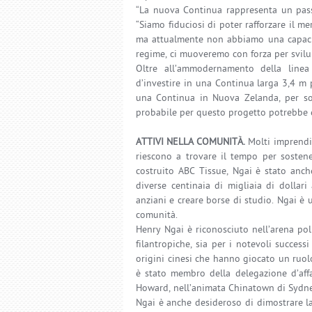
“La nuova Continua rappresenta un passo
“Siamo fiduciosi di poter rafforzare il me
ma attualmente non abbiamo una capacit
regime, ci muoveremo con forza per svilu
Oltre all’ammodernamento della linea
d’investire in una Continua larga 3,4 m 
una Continua in Nuova Zelanda, per sos
probabile per questo progetto potrebbe e
ATTIVI NELLA COMUNITÀ.
Molti imprendit
riescono a trovare il tempo per sostene
costruito ABC Tissue, Ngai è stato anch
diverse centinaia di migliaia di dollari
anziani e creare borse di studio. Ngai è 
comunità.
Henry Ngai è riconosciuto nell’arena pol
filantropiche, sia per i notevoli successi
origini cinesi che hanno giocato un ruo
è stato membro della delegazione d’aff
Howard, nell’animata Chinatown di Sydney
Ngai è anche desideroso di dimostrare la 