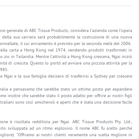
tore generale di ABC Tissue Products, considera l’azienda come l’opera
 della sua carriera sarà probabilmente la costruzione di una nuova
onnellate, il cui avviamento è previsto per la seconda metà del 2006.
s della carta a Hong Kong nel 1974, vendendo prodotti trasformati in
o zio in Tailandia. Mentre l’attività a Hong Kong cresceva, Ngai iniziò
ità di crescita. Questo lo portò ad avviare una piccola attività per la
1985.
he Ngai e la sua famiglia decisero di trasferirsi a Sydney per crescere
tralia e pensavamo che sarebbe stato un ottimo posto per espandere
mo inoltre che sarebbe stato il posto adatto per offrire ai nostri figli
raliani sono così amichevoli e aperti che è stata una decisione facile
ione è risultata redditizia per Ngai. ABC Tissue Products Pty. Ltd.,
ito sviluppata ad un ritmo esplosivo. Il nome ABC fu scelto perché
igliore). “Offriamo ai nostri clienti veramente una scelta migliore in