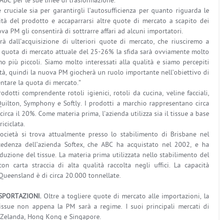
 ABC per le sue linee di trasformazione.
cruciale sia per garantirgli l’autosufficienza per quanto riguarda le
ità del prodotto e accaparrarsi altre quote di mercato a scapito dei
va PM gli consentirà di sottrarre affari ad alcuni importatori.
rà dall’acquisizione di ulteriori quote di mercato, che riusciremo a
ra quota di mercato attuale del 25-26% la sfida sarà ovviamente molto
 più piccoli. Siamo molto interessati alla qualità e siamo percepiti
ità, quindi la nuova PM giocherà un ruolo importante nell’obiettivo di
ntare la quota di mercato.”
tti comprendente rotoli igienici, rotoli da cucina, veline facciali,
 Quilton, Symphony e Softly. I prodotti a marchio rappresentano circa
circa il 20%. Come materia prima, l’azienda utilizza sia il tissue a base
riciclata.
società si trova attualmente presso lo stabilimento di Brisbane nel
cedenza dell’azienda Softex, che ABC ha acquistato nel 2002, e ha
duzione del tissue. La materia prima utilizzata nello stabilimento del
on carta straccia di alta qualità raccolta negli uffici. La capacità
Queensland è di circa 20.000 tonnellate.
SPORTAZIONI.
Oltre a togliere quote di mercato alle importazioni, la
issue non appena la PM sarà a regime. I suoi principali mercati di
 Zelanda, Hong Kong e Singapore.