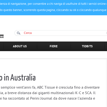
ienza di navigazione, per consentire a chi naviga di usufruire di tutti i servizi onlin
do questo banner, scorrendo questa pagina, cliccando su ok o cliccando qualunque 
ABOUT US
FIERE
TIDBITS
 in Australia
emplice vent’anni fa, ABC Tissue è cresciuta fino a diventare
lia, a breve distanza dai giganti multinazionali K-C e SCA. Il
i ha raccontato al Perini Journal da dove nasce l’azienda e