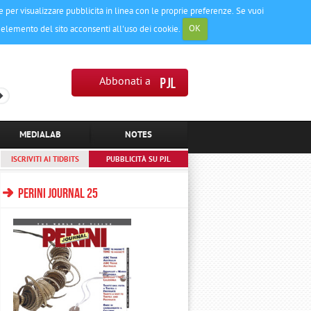
e e per visualizzare pubblicità in linea con le proprie preferenze. Se vuoi
elemento del sito acconsenti all'uso dei cookie.
OK
Abbonati a
MEDIALAB
NOTES
ISCRIVITI AI TIDBITS
PUBBLICITÀ SU PJL
PERINI JOURNAL 25