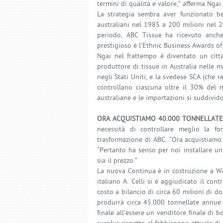
termini di qualità e valore,” afferma Ngai.
La strategia sembra aver funzionato be
australiani nel 1985 a 200 milioni nel 2
periodo, ABC Tissue ha ricevuto anche 
prestigioso è l’Ethnic Business Awards of
Ngai nel frattempo è diventato un citt
produttore di tissue in Australia nelle 
negli Stati Uniti, e la svedese SCA (che r
controllano ciascuna oltre il 30% del 
australiane e le importazioni si suddivid
ORA ACQUISTIAMO 40.000 TONNELLATE
necessità di controllare meglio la fo
trasformazione di ABC. “Ora acquistiamo
“Pertanto ha senso per noi installare u
sia il prezzo.”
La nuova Continua è in costruzione a Weth
italiano A. Celli si è aggiudicato il con
costo a bilancio di circa 60 milioni di do
produrrà circa 45.000 tonnellate annue d
finale all’essere un venditore finale di 