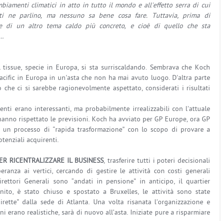
biamenti climatici in atto in tutto il mondo e all'effetto serra di cui
ti ne parlino, ma nessuno sa bene cosa fare. Tuttavia, prima di
re di un altro tema caldo più concreto, e cioè di quello che sta
e…
del tissue, specie in Europa, si sta surriscaldando. Sembrava che Koch
Pacific in Europa in un'asta che non ha mai avuto luogo. D'altra parte
 che ci si sarebbe ragionevolmente aspettato, considerati i risultati
renti erano interessanti, ma probabilmente irrealizzabili con l'attuale
hanno rispettato le previsioni. Koch ha avviato per GP Europe, ora GP
 un processo di “rapida trasformazione” con lo scopo di provare a
otenziali acquirenti.
ER RICENTRALIZZARE IL BUSINESS
, trasferire tutti i poteri decisionali
anza ai vertici, cercando di gestire le attività con costi generali
irettori Generali sono “andati in pensione” in anticipo, il quartier
ito, è stato chiuso e spostato a Bruxelles, le attività sono state
irette” dalla sede di Atlanta. Una volta risanata l'organizzazione e
 erano realistiche, sarà di nuovo all’asta. Iniziate pure a risparmiare