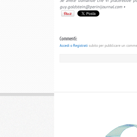
Se avete domande che vi piacerebbe porr
guy.goldstein@perinijournal.com •
Commenti:
Accedi o Registrati
subito per pubblicare un comm