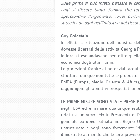
Sulle prime si può infatti pensare ai cam
oggi si discute tanto. Sembra che tut
approfondire l'argomento, vorrei parla
succedendo oggi nell'industria del tissu
Guy Goldstein
In effetti, la situazione dell'industria 
dovesse liberarsi delle attività Georgia 
le loro attese andavano ben oltre quello
economici degli ultimi anni.
Le proiezioni fornite ai potenziali acqui
struttura, dunque non tutte le proposte 
EMEA (Europa, Medio Oriente & Africa),
raggiungere gli obiettivi prospettati ai p
LE PRIME MISURE SONO STATE PRESE P
negli USA ed eliminare qualunque esuber
ridotti al minimo. Molti Presidenti o D
generale europeo, situato nel Regno Un
ristrutturate e oggi sono fortemente “d
dimostrato al mondo che le loro previsioni