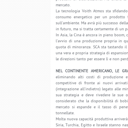
mercato.
La tecnologia Voith Atmos sta sfidando
consumo energetico per un prodotto f
sull'ambiente. Ma avrà più successo della
in futuro, ma si tratta certamente di un p
In Asia, la Cina è ancora in pieno boom,
l'avvio di una produzione propria in q
quota di minoranza. SCA sta tastando il
una vera e propria strategia di espansione
le direzioni tanto per essere lì e non perd
NEL CONTINENTE AMERICANO, LE GRA
eliminando alti costi di produzione 
competitive di fronte ai nuovi arrivat
(integrazione all’indietro) legato alle mi
sua strategia e deve rivedere le sue o
considerato che la disponibilità di bo
mercato si espande e il tasso di pene
tonnellate.
Molta nuova capacità produttiva arriverà i
Siria, Turchia, Egitto e Israele stanno 