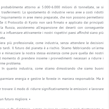
 probabilmente attorno ai 5.000-6.000 milioni di tonnellate, se si
i trasferimenti. Lo spostamento di industrie verso aree a costi ridotti
ell'inquinamento in aree meno preparate, che non possono permettersi
 Se il Protocollo di Kyoto non sarà firmato e applicato dai principali
e la Russia, assisteremo all'espansione dei deserti con conseguente
 a influenzare attivamente i nostri rispettivi paesi affinché siano più
eta.
era più professionale, come industria, senza attendere le decisioni
 tardi. Il futuro del pianeta è a rischio. Stiamo fabbricando un'arma
 e minacciare la nostra stessa esistenza come pure quella dei nostri
 il momento di prendere insieme i provvedimenti necessari a ridurre i
norme problema.
e? In quanto industria, come stiamo dimostrando che siamo buoni
sparmiare energia e gestire le foreste in maniera responsabile. Ma è
 trovare il modo di ridurre significativamente le emissioni e lavorare
 un futuro migliore. •