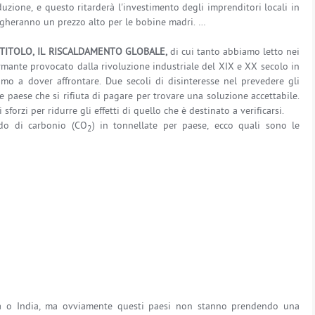
duzione, e questo ritarderà l'investimento degli imprenditori locali in
agheranno un prezzo alto per le bobine madri. …
TITOLO, IL RISCALDAMENTO GLOBALE,
di cui tanto abbiamo letto nei
armante provocato dalla rivoluzione industriale del XIX e XX secolo in
mo a dover affrontare. Due secoli di disinteresse nel prevedere gli
che paese che si rifiuta di pagare per trovare una soluzione accettabile.
sforzi per ridurre gli effetti di quello che è destinato a verificarsi.
ido di carbonio (CO
) in tonnellate per paese, ecco quali sono le
2
na o India, ma ovviamente questi paesi non stanno prendendo una