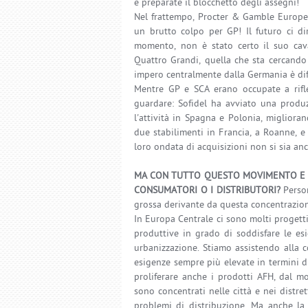
e preparate il blocchetto degli assegni!
Nel frattempo, Procter & Gamble Europe 
un brutto colpo per GP! Il futuro ci d
momento, non è stato certo il suo cava
Quattro Grandi, quella che sta cercando
impero centralmente dalla Germania è dif
Mentre GP e SCA erano occupate a riflet
guardare: Sofidel ha avviato una produz
l'attività in Spagna e Polonia, miglioran
due stabilimenti in Francia, a Roanne, e
loro ondata di acquisizioni non si sia an
MA CON TUTTO QUESTO MOVIMENTO E UN
CONSUMATORI O I DISTRIBUTORI?
Person
grossa derivante da questa concentrazion
In Europa Centrale ci sono molti progetti 
produttive in grado di soddisfare le esi
urbanizzazione. Stiamo assistendo alla 
esigenze sempre più elevate in termini di
proliferare anche i prodotti AFH, dal m
sono concentrati nelle città e nei distret
problemi di distribuzione. Ma anche la 