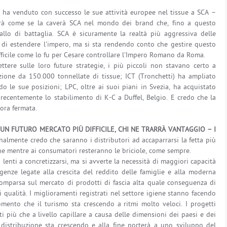
ha venduto con successo le sue attività europee nel tissue a SCA –
irà come se la caverà SCA nel mondo dei brand che, fino a questo
llo di battaglia. SCA è sicuramente la realtà più aggressiva delle
 di estendere l'impero, ma si sta rendendo conto che gestire questo
ficile come lo fu per Cesare controllare l'Impero Romano da Roma.
tere sulle loro future strategie, i più piccoli non stavano certo a
ione da 150.000 tonnellate di tissue; ICT (Tronchetti) ha ampliato
do le sue posizioni; LPC, oltre ai suoi piani in Svezia, ha acquistato
 recentemente lo stabilimento di K-C a Duffel, Belgio. E credo che la
cora fermata.
 FUTURO MERCATO PIÙ DIFFICILE, CHI NE TRARRÀ VANTAGGIO – I
almente credo che saranno i distributori ad accaparrarsi la fetta più
e mentre ai consumatori resteranno le briciole, come sempre.
lenti a concretizzarsi, ma si avverte la necessità di maggiori capacità
genze legate alla crescita del reddito delle famiglie e alla moderna
comparsa sul mercato di prodotti di fascia alta quale conseguenza di
 qualità. I miglioramenti registrati nel settore igiene stanno facendo
omento che il turismo sta crescendo a ritmi molto veloci. I progetti
ti più che a livello capillare a causa delle dimensioni dei paesi e dei
distribuzione sta crescendo e alla fine porterà a uno sviluppo del