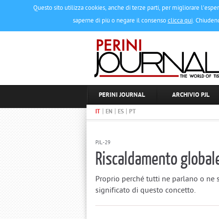
Questo sito utilizza cookies, anche di terze parti, per migliorare l'esper
saperne di più o negare il consenso
clicca qui
. Chiuden
PERINI JOURNAL
ARCHIVIO PJL
|
|
|
IT
EN
ES
PT
PJL-29
Riscaldamento global
Proprio perché tutti ne parlano o ne 
significato di questo concetto.