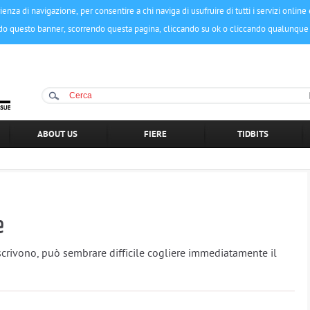
ienza di navigazione, per consentire a chi naviga di usufruire di tutti i servizi onlin
do questo banner, scorrendo questa pagina, cliccando su ok o cliccando qualunque 
ABOUT US
FIERE
TIDBITS
e
scrivono, può sembrare difficile cogliere immediatamente il