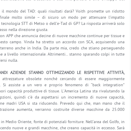
 il mondo del TAD: quali risultati darà? Voith promette un ridotto
inale molto simile – di sicuro un modo per attenuare l'impatto
 tecnologia STT di Metso o dell'e-Tad di GP? La risposta arriverà solo
asso nella direzione giusta.
 con APP che annuncia decine di nuove macchine continue per tissue e
uesto campo. Vinda ha stretto un accordo con SCA, acquisendo una
 terreno anche in India. Da parte mia, credo che stiano perseguendo
 a livello internazionale. Altrimenti... stanno sparando colpi in tutte
ersi nulla.
NDI AZIENDE STANNO OTTIMIZZANDO LE RISPETTIVE ATTIVITÀ,
e attrezzature obsolete nonché cercando di essere maggiormente
i. Si assiste a un vero e proprio fenomeno di “back integration”
nori capacità produttive di tissue. L'America Latina sta rivalutando la
pzioni, quindi c'è da aspettarsi un incremento di nuove capacità,
bine madri USA si sta riducendo. Prevedo qui che, man mano che il
trazione aumenta, verranno costruite diverse macchine da 25.000
n Medio Oriente, fonte di potenziali forniture. Nell'area del Golfo, in
nascendo nuove e grandi macchine, che creano capacità in eccesso. Sarà