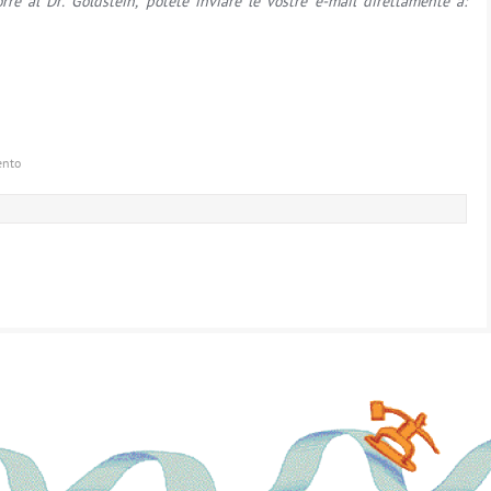
e al Dr. Goldstein, potete inviare le vostre e-mail direttamente a:
ento