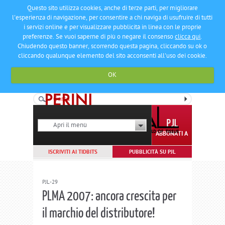
Questo sito utilizza cookies, anche di terze parti, per migliorare
l'esperienza di navigazione, per consentire a chi naviga di usufruire di tutti
i servizi online e per visualizzare pubblicità in linea con le proprie
preferenze. Se vuoi saperne di più o negare il consenso
clicca qui
.
Chiudendo questo banner, scorrendo questa pagina, cliccando su ok o
cliccando qualunque elemento del sito acconsenti all'uso dei cookie.
OK
Apri il menù
ABBONATI A
ISCRIVITI AI TIDBITS
PUBBLICITÀ SU PJL
PJL-29
PLMA 2007: ancora crescita per
il marchio del distributore!