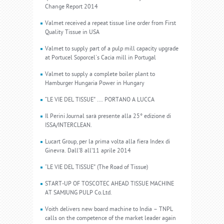
Change Report 2014
Valmet received a repeat tissue line order from First
Quality Tissue in USA
Valmet to supply part of a pulp mill capacity upgrade
at Portucel Soporcel's Cacia mill in Portugal
Valmet to supply a complete boiler plant to
Hamburger Hungaria Power in Hungary
“LE VIE DEL TISSUE” …. PORTANO A LUCCA
Il Perini Journal sarà presente alla 25° edizione di
ISSA/INTERCLEAN.
Lucart Group, per la prima volta alla fiera Index di
Ginevra. Dall’8 all’11 aprile 2014
"LE VIE DEL TISSUE” (The Road of Tissue)
START-UP OF TOSCOTEC AHEAD TISSUE MACHINE
AT SAMJUNG PULP Co.Ltd.
Voith delivers new board machine to India – TNPL
calls on the competence of the market leader again