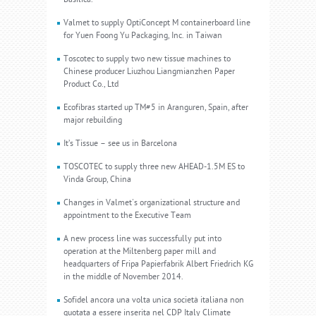
Valmet to supply OptiConcept M containerboard line
for Yuen Foong Yu Packaging, Inc. in Taiwan
Toscotec to supply two new tissue machines to
Chinese producer Liuzhou Liangmianzhen Paper
Product Co., Ltd
Ecofibras started up TM#5 in Aranguren, Spain, after
major rebuilding
It’s Tissue – see us in Barcelona
TOSCOTEC to supply three new AHEAD-1.5M ES to
Vinda Group, China
Changes in Valmet's organizational structure and
appointment to the Executive Team
A new process line was successfully put into
operation at the Miltenberg paper mill and
headquarters of Fripa Papierfabrik Albert Friedrich KG
in the middle of November 2014.
Sofidel ancora una volta unica società italiana non
quotata a essere inserita nel CDP Italy Climate