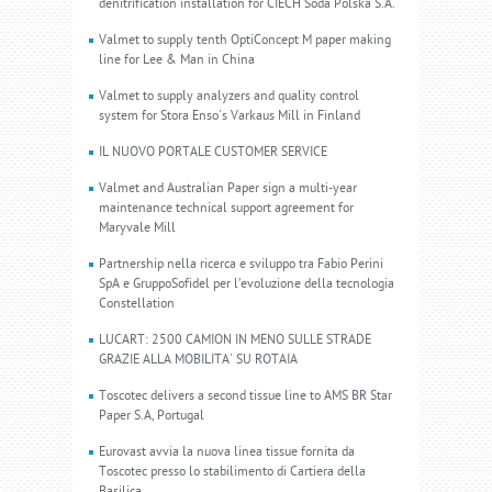
denitrification installation for CIECH Soda Polska S.A.
Valmet to supply tenth OptiConcept M paper making
line for Lee & Man in China
Valmet to supply analyzers and quality control
system for Stora Enso's Varkaus Mill in Finland
IL NUOVO PORTALE CUSTOMER SERVICE
Valmet and Australian Paper sign a multi-year
maintenance technical support agreement for
Maryvale Mill
Partnership nella ricerca e sviluppo tra Fabio Perini
SpA e GruppoSofidel per l’evoluzione della tecnologia
Constellation
LUCART: 2500 CAMION IN MENO SULLE STRADE
GRAZIE ALLA MOBILITA' SU ROTAIA
Toscotec delivers a second tissue line to AMS BR Star
Paper S.A, Portugal
Eurovast avvia la nuova linea tissue fornita da
Toscotec presso lo stabilimento di Cartiera della
Basilica.