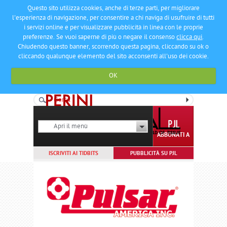
Questo sito utilizza cookies, anche di terze parti, per migliorare
l'esperienza di navigazione, per consentire a chi naviga di usufruire di tutti
i servizi online e per visualizzare pubblicità in linea con le proprie
preferenze. Se vuoi saperne di più o negare il consenso
clicca qui
.
Chiudendo questo banner, scorrendo questa pagina, cliccando su ok o
cliccando qualunque elemento del sito acconsenti all'uso dei cookie.
OK
Apri il menù
ABBONATI A
ISCRIVITI AI TIDBITS
PUBBLICITÀ SU PJL