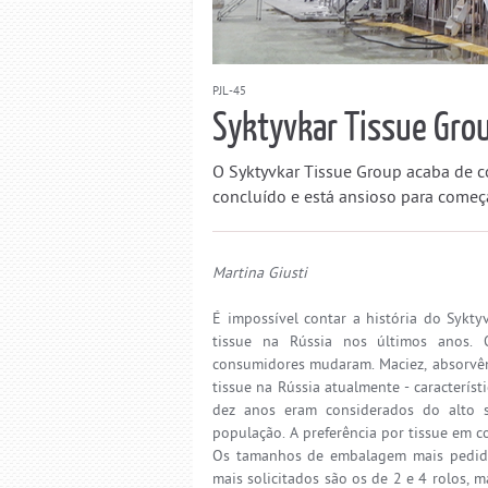
PJL-45
Syktyvkar Tissue Grou
O Syktyvkar Tissue Group acaba de c
concluído e está ansioso para começ
Martina Giusti
É impossível contar a história do Sykt
tissue na Rússia nos últimos ano
consumidores mudaram. Maciez, absorvênci
tissue na Rússia atualmente - caracterís
dez anos eram considerados do alto s
população. A preferência por tissue em co
Os tamanhos de embalagem mais pedidos
mais solicitados são os de 2 e 4 rolos,