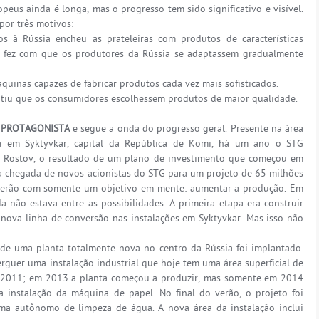
opeus ainda é longa, mas o progresso tem sido significativo e visível.
or três motivos:
 à Rússia encheu as prateleiras com produtos de características
o fez com que os produtores da Rússia se adaptassem gradualmente
quinas capazes de fabricar produtos cada vez mais sofisticados.
itiu que os consumidores escolhessem produtos de maior qualidade.
M PROTAGONISTA
e segue a onda do progresso geral. Presente na área
a em Syktyvkar, capital da República de Komi, há um ano o STG
 Rostov, o resultado de um plano de investimento que começou em
chegada de novos acionistas do STG para um projeto de 65 milhões
 verão com somente um objetivo em mente: aumentar a produção. Em
a não estava entre as possibilidades. A primeira etapa era construir
nova linha de conversão nas instalações em Syktyvkar. Mas isso não
 de uma planta totalmente nova no centro da Rússia foi implantado.
 erguer uma instalação industrial que hoje tem uma área superficial de
 2011; em 2013 a planta começou a produzir, mas somente em 2014
 instalação da máquina de papel. No final do verão, o projeto foi
ma autônomo de limpeza de água. A nova área da instalação inclui