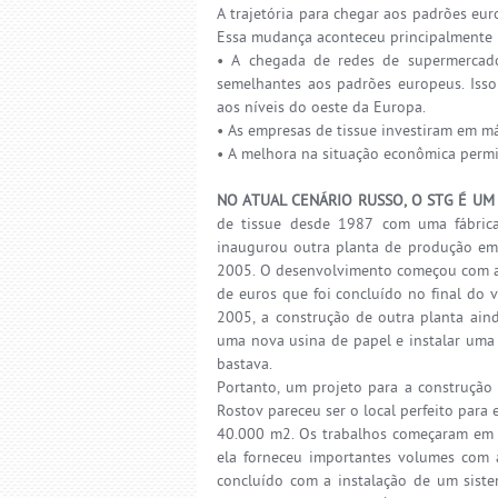
A trajetória para chegar aos padrões eur
Essa mudança aconteceu principalmente p
• A chegada de redes de supermercados
semelhantes aos padrões europeus. Iss
aos níveis do oeste da Europa.
• As empresas de tissue investiram em má
• A melhora na situação econômica perm
NO ATUAL CENÁRIO RUSSO, O STG É U
de tissue desde 1987 com uma fábric
inaugurou outra planta de produção em
2005. O desenvolvimento começou com a 
de euros que foi concluído no final do
2005, a construção de outra planta aind
uma nova usina de papel e instalar uma 
bastava.
Portanto, um projeto para a construção
Rostov pareceu ser o local perfeito para
40.000 m2. Os trabalhos começaram em
ela forneceu importantes volumes com a
concluído com a instalação de um siste