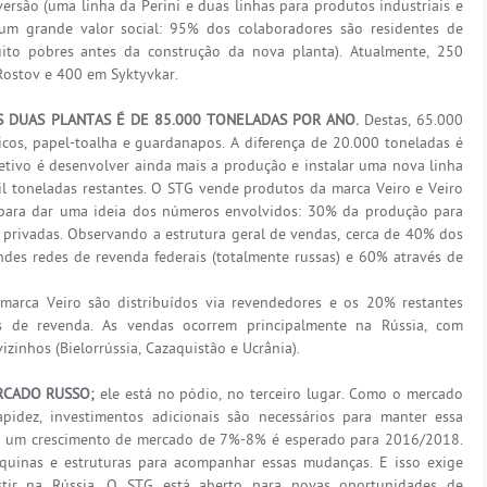
ersão (uma linha da Perini e duas linhas para produtos industriais e
um grande valor social: 95% dos colaboradores são residentes de
ito pobres antes da construção da nova planta). Atualmente, 250
Rostov e 400 em Syktyvkar.
S DUAS PLANTAS É DE 85.000 TONELADAS POR ANO.
Destas, 65.000
cos, papel-toalha e guardanapos. A diferença de 20.000 toneladas é
tivo é desenvolver ainda mais a produção e instalar uma nova linha
l toneladas restantes. O STG vende produtos da marca Veiro e Veiro
 para dar uma ideia dos números envolvidos: 30% da produção para
privadas. Observando a estrutura geral de vendas, cerca de 40% dos
des redes de revenda federais (totalmente russas) e 60% através de
marca Veiro são distribuídos via revendedores e os 20% restantes
s de revenda. As vendas ocorrem principalmente na Rússia, com
zinhos (Bielorrússia, Cazaquistão e Ucrânia).
RCADO RUSSO;
ele está no pódio, no terceiro lugar. Como o mercado
idez, investimentos adicionais são necessários para manter essa
 e um crescimento de mercado de 7%-8% é esperado para 2016/2018.
uinas e estruturas para acompanhar essas mudanças. E isso exige
stir na Rússia. O STG está aberto para novas oportunidades de