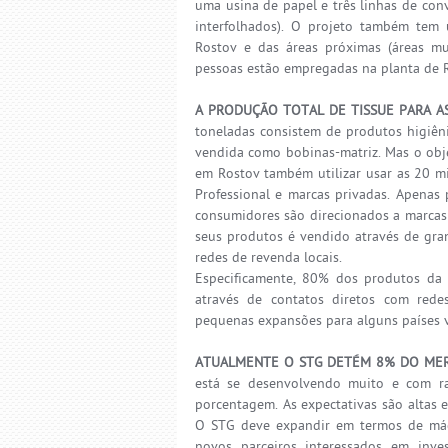
uma usina de papel e três linhas de conv
interfolhados). O projeto também tem 
Rostov e das áreas próximas (áreas mu
pessoas estão empregadas na planta de 
A PRODUÇÃO TOTAL DE TISSUE PARA A
toneladas consistem de produtos higiêni
vendida como bobinas-matriz. Mas o obje
em Rostov também utilizar usar as 20 mi
Professional e marcas privadas. Apenas
consumidores são direcionados a marcas 
seus produtos é vendido através de gran
redes de revenda locais.
Especificamente, 80% dos produtos da 
através de contatos diretos com rede
pequenas expansões para alguns países vi
ATUALMENTE O STG DETÉM 8% DO ME
está se desenvolvendo muito e com rap
porcentagem. As expectativas são altas
O STG deve expandir em termos de máq
novos parceiros interessados em inve